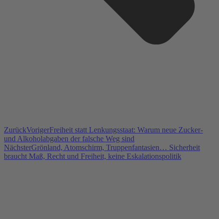
Zurück
Voriger
Freiheit statt Lenkungsstaat: Warum neue Zucker-
und Alkoholabgaben der falsche Weg sind
Nächster
Grönland, Atomschirm, Truppenfantasien… Sicherheit
braucht Maß, Recht und Freiheit, keine Eskalationspolitik