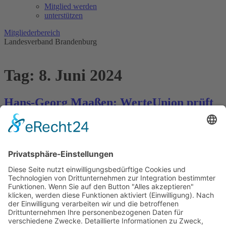
Mitglied werden
unterstützen
Mitgliederbereich
Landesverband Brandenburg
Tag:
8. Juni 2024
Hans-Georg Maaßen: WerteUnion prüft
Strafverfahren gegen
Regierungsmitglieder
Hans-Georg Maaßen, Vorsitzender der WerteUnion, fordert eine
zeitnahe und konsequente juristische Prüfung der Migrationspolitik.
So sei etwa „in keiner Weise entschuldbar, dass der Attentäter von
Mannheim nach Ablehnung seines Asylantrags […]