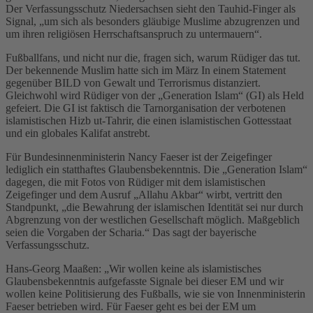
Der Verfassungsschutz Niedersachsen sieht den Tauhid-Finger als
Signal, „um sich als besonders gläubige Muslime abzugrenzen und
um ihren religiösen Herrschaftsanspruch zu untermauern“.
Fußballfans, und nicht nur die, fragen sich, warum Rüdiger das tut.
Der bekennende Muslim hatte sich im März In einem Statement
gegenüber BILD von Gewalt und Terrorismus distanziert.
Gleichwohl wird Rüdiger von der „Generation Islam“ (GI) als Held
gefeiert. Die GI ist faktisch die Tarnorganisation der verbotenen
islamistischen Hizb ut-Tahrir, die einen islamistischen Gottesstaat
und ein globales Kalifat anstrebt.
Für Bundesinnenministerin Nancy Faeser ist der Zeigefinger
lediglich ein statthaftes Glaubensbekenntnis. Die „Generation Islam“
dagegen, die mit Fotos von Rüdiger mit dem islamistischen
Zeigefinger und dem Ausruf „Allahu Akbar“ wirbt, vertritt den
Standpunkt, „die Bewahrung der islamischen Identität sei nur durch
Abgrenzung von der westlichen Gesellschaft möglich. Maßgeblich
seien die Vorgaben der Scharia.“ Das sagt der bayerische
Verfassungsschutz.
Hans-Georg Maaßen: „Wir wollen keine als islamistisches
Glaubensbekenntnis aufgefasste Signale bei dieser EM und wir
wollen keine Politisierung des Fußballs, wie sie von Innenministerin
Faeser betrieben wird. Für Faeser geht es bei der EM um