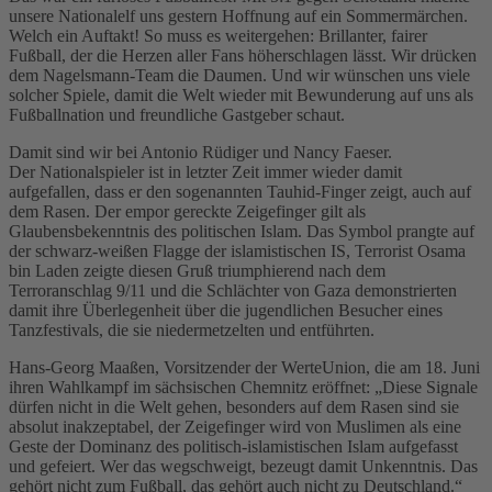
unsere Nationalelf uns gestern Hoffnung auf ein Sommermärchen.
Welch ein Auftakt! So muss es weitergehen: Brillanter, fairer
Fußball, der die Herzen aller Fans höherschlagen lässt. Wir drücken
dem Nagelsmann-Team die Daumen. Und wir wünschen uns viele
solcher Spiele, damit die Welt wieder mit Bewunderung auf uns als
Fußballnation und freundliche Gastgeber schaut.
Damit sind wir bei Antonio Rüdiger und Nancy Faeser.
Der Nationalspieler ist in letzter Zeit immer wieder damit
aufgefallen, dass er den sogenannten Tauhid-Finger zeigt, auch auf
dem Rasen. Der empor gereckte Zeigefinger gilt als
Glaubensbekenntnis des politischen Islam. Das Symbol prangte auf
der schwarz-weißen Flagge der islamistischen IS, Terrorist Osama
bin Laden zeigte diesen Gruß triumphierend nach dem
Terroranschlag 9/11 und die Schlächter von Gaza demonstrierten
damit ihre Überlegenheit über die jugendlichen Besucher eines
Tanzfestivals, die sie niedermetzelten und entführten.
Hans-Georg Maaßen, Vorsitzender der WerteUnion, die am 18. Juni
ihren Wahlkampf im sächsischen Chemnitz eröffnet: „Diese Signale
dürfen nicht in die Welt gehen, besonders auf dem Rasen sind sie
absolut inakzeptabel, der Zeigefinger wird von Muslimen als eine
Geste der Dominanz des politisch-islamistischen Islam aufgefasst
und gefeiert. Wer das wegschweigt, bezeugt damit Unkenntnis. Das
gehört nicht zum Fußball, das gehört auch nicht zu Deutschland.“