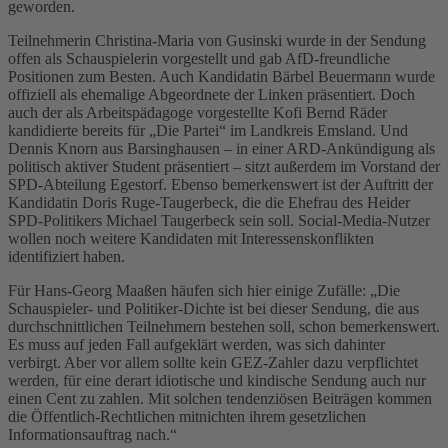
geworden.
Teilnehmerin Christina-Maria von Gusinski wurde in der Sendung
offen als Schauspielerin vorgestellt und gab AfD-freundliche
Positionen zum Besten. Auch Kandidatin Bärbel Beuermann wurde
offiziell als ehemalige Abgeordnete der Linken präsentiert. Doch
auch der als Arbeitspädagoge vorgestellte Kofi Bernd Räder
kandidierte bereits für „Die Partei“ im Landkreis Emsland. Und
Dennis Knorn aus Barsinghausen – in einer ARD-Ankündigung als
politisch aktiver Student präsentiert – sitzt außerdem im Vorstand der
SPD-Abteilung Egestorf. Ebenso bemerkenswert ist der Auftritt der
Kandidatin Doris Ruge-Taugerbeck, die die Ehefrau des Heider
SPD-Politikers Michael Taugerbeck sein soll. Social-Media-Nutzer
wollen noch weitere Kandidaten mit Interessenskonflikten
identifiziert haben.
Für Hans-Georg Maaßen häufen sich hier einige Zufälle: „Die
Schauspieler- und Politiker-Dichte ist bei dieser Sendung, die aus
durchschnittlichen Teilnehmern bestehen soll, schon bemerkenswert.
Es muss auf jeden Fall aufgeklärt werden, was sich dahinter
verbirgt. Aber vor allem sollte kein GEZ-Zahler dazu verpflichtet
werden, für eine derart idiotische und kindische Sendung auch nur
einen Cent zu zahlen. Mit solchen tendenziösen Beiträgen kommen
die Öffentlich-Rechtlichen mitnichten ihrem gesetzlichen
Informationsauftrag nach.“