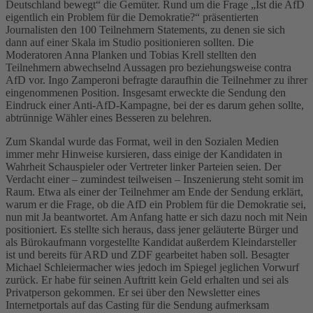
Deutschland bewegt“ die Gemüter. Rund um die Frage „Ist die AfD
eigentlich ein Problem für die Demokratie?“ präsentierten
Journalisten den 100 Teilnehmern Statements, zu denen sie sich
dann auf einer Skala im Studio positionieren sollten. Die
Moderatoren Anna Planken und Tobias Krell stellten den
Teilnehmern abwechselnd Aussagen pro beziehungsweise contra
AfD vor. Ingo Zamperoni befragte daraufhin die Teilnehmer zu ihrer
eingenommenen Position. Insgesamt erweckte die Sendung den
Eindruck einer Anti-AfD-Kampagne, bei der es darum gehen sollte,
abtrünnige Wähler eines Besseren zu belehren.
Zum Skandal wurde das Format, weil in den Sozialen Medien
immer mehr Hinweise kursieren, dass einige der Kandidaten in
Wahrheit Schauspieler oder Vertreter linker Parteien seien. Der
Verdacht einer – zumindest teilweisen – Inszenierung steht somit im
Raum. Etwa als einer der Teilnehmer am Ende der Sendung erklärt,
warum er die Frage, ob die AfD ein Problem für die Demokratie sei,
nun mit Ja beantwortet. Am Anfang hatte er sich dazu noch mit Nein
positioniert. Es stellte sich heraus, dass jener geläuterte Bürger und
als Bürokaufmann vorgestellte Kandidat außerdem Kleindarsteller
ist und bereits für ARD und ZDF gearbeitet haben soll. Besagter
Michael Schleiermacher wies jedoch im Spiegel jeglichen Vorwurf
zurück. Er habe für seinen Auftritt kein Geld erhalten und sei als
Privatperson gekommen. Er sei über den Newsletter eines
Internetportals auf das Casting für die Sendung aufmerksam