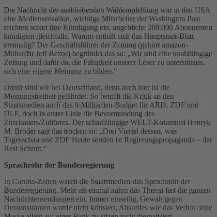
Die Nachricht der ausbleibenden Wahlempfehlung war in den USA
eine Mediensensation, wichtige Mitarbeiter der Washington Post
reichten sofort ihre Kündigung ein, angebliche 200.000 Abonnenten
kündigten gleichfalls. Warum enthält sich das Hauptstadt-Blatt
erstmalig? Der Geschäftsführer der Zeitung (gehört amazon-
Milliardär Jeff Bezos) begründet das so: „Wir sind eine unabhängige
Zeitung und dafür da, die Fähigkeit unserer Leser zu unterstützen,
sich eine eigene Meinung zu bilden.“
Damit sind wir bei Deutschland, denn auch hier ist die
Meinungsfreiheit gefährdet. So betrifft die Kritik an den
Staatsmedien auch das 9-Milliarden-Budget für ARD, ZDF und
DLF, doch in erster Linie die Bevormundung des
Zuschauers/Zuhörers. Der scharfzüngige WELT-Kolumnist Henryk
M. Broder sagt das trocken so: „Drei Viertel dessen, was
Tagesschau und ZDF Heute senden ist Regierungspropaganda – der
Rest Schrott.“
Sprachrohr der Bundesregierung
In Corona-Zeiten waren die Staatsmedien das Sprachrohr der
Bundesregierung. Mehr als einmal nahm das Thema fast die ganzen
Nachrichtensendungen ein. Immer einseitig, Gewalt gegen
Demonstranten wurde nicht kritisiert, Absurdes wie das Verbot ohne
Maske allein auf einer Bank zu sitzen nicht thematisiert.