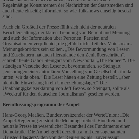
Regelmäßige Konsumenten der Nachrichten der Staatsmedien sind
auch heute einseitig informiert, so wie Talkshows einseitig besetzt
sind.
Auch ein Großteil der Presse fühlt sich nicht der neutralen
Berichterstattung, der klaren Trennung von Bericht und Meinung
und auch der Information über Personen, Parteien und
Organisationen verpflichtet, die gefühlt nicht Teil des Mainstream-
Meinungskorridors sein sollten. „Die Bevormundung von Lesern
und Zuschauern hat auch hierzulande den Zenit überschritten“,
schreibt heute Gabor Steingart vom Newsportal „The Pioneer“. Die
ständigen Versuche den Leser zu bevormunden, so Steingart,
„entspringen einer autoritären Vorstellung von Gesellschaft: ihr da
unten, wir da oben.“ Die Leser hätten eine Zeitung bestellt, „aber
nicht die Einweisung in ein Umerziehungslager.“ Die
Unabhängigkeitserklärung von Jeff Bezos, so Steingart, sollte als
„Weckruf für den deutschen Journalismus“ gesehen werden.
Beeinflussungsprogramm der Ampel
Hans-Georg Maaßen, Bundesvorsitzender der WerteUnion: „Die
Ampel-Regierung zerstört die Meinungsfreiheit. Eine freie und
neutrale Presse ist wesentlicher Bestandteil des Fundaments einer
Demokratie. Die Ampel greift derzeit u.a. mit den sogenannten
‚Trusted Flaggers‘, den von der Regierung als „zuverlässig“