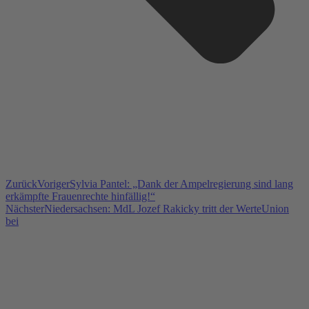
Zurück
Voriger
Sylvia Pantel: „Dank der Ampelregierung sind lang
erkämpfte Frauenrechte hinfällig!“
Nächster
Niedersachsen: MdL Jozef Rakicky tritt der WerteUnion
bei