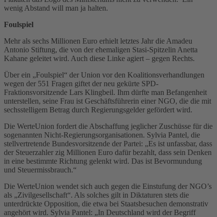
wenig Abstand will man ja halten.
Foulspiel
Mehr als sechs Millionen Euro erhielt letztes Jahr die Amadeu
Antonio Stiftung, die von der ehemaligen Stasi-Spitzelin Anetta
Kahane geleitet wird. Auch diese Linke agiert – gegen Rechts.
Über ein „Foulspiel“ der Union vor den Koalitionsverhandlungen
wegen der 551 Fragen giftet der neu gekürte SPD-
Fraktionsvorsitzende Lars Klingbeil. Ihm dürfte man Befangenheit
unterstellen, seine Frau ist Geschäftsführerin einer NGO, die die mit
sechsstelligem Betrag durch Regierungsgelder gefördert wird.
Die WerteUnion fordert die Abschaffung jeglicher Zuschüsse für die
sogenannten Nicht-Regierungsorganisationen. Sylvia Pantel, die
stellvertretende Bundesvorsitzende der Partei: „Es ist unfassbar, dass
der Steuerzahler zig Millionen Euro dafür bezahlt, dass sein Denken
in eine bestimmte Richtung gelenkt wird. Das ist Bevormundung
und Steuermissbrauch.“
Die WerteUnion wendet sich auch gegen die Einstufung der NGO’s
als „Zivilgesellschaft“. Als solches gilt in Diktaturen stets die
unterdrückte Opposition, die etwa bei Staatsbesuchen demonstrativ
angehört wird. Sylvia Pantel: „In Deutschland wird der Begriff