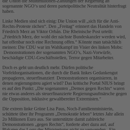
die Union die Multimillionen-Zahlungen der Regierung an
sogenannte NGO‘s und deren parteipolitische Neutralität hinterfragt
haben.
Linke Medien sind sich einig: Die Union will „sich für die Anti-
Rechts-Proteste rächen“. Den „Freitag“ erinnert das Handeln von
Friedrich Merz an Viktor Orbán. Die Rheinische Post urteilt:
„Friedrich Merz, der wohl der nächste Bundeskanzler werden wird,
hat offenbar noch eine Rechnung offen.“ Könnte man tatsächlich
meinen: Die CDU war im Wahlkampf im Visier des linken Mobs:
Demonstrationen der sogenannten NGO’s, Nazi-Vorwürfe,
beschädigte CDU-Geschäftsstellen, Terror gegen Mitarbeiter.
Doch es geht um deutlich mehr. Dürfen politische
Vorfeldorganisationen, die durch die Bank linkes Gedankengut
propagieren, steuerfinanziert Demonstrationen organisieren, in
denen regierungstreu agiert wird? Das kritische Portal NIUS bringt
es auf den Punkt: „Die sogenannten „Demos gegen Rechts“ waren
nie etwas anderes als steuerfinanzierte Regierungsaufmärsche gegen
die Opposition, inklusive gewaltbereiter Extremisten.“
Die extrem linke Grüne Lisa Paus, Noch-Familienministerin,
schüttete über ihr Programm „Demokratie leben“ letztes Jahr allein
2o Millionen Euro aus. Sie unterstützte damit zahlreiche
Demonstrationen „gegen Rechts“, forderte aber dazu auf, auf
Plakaten das Logo des Ministeriums nicht zu verwenden. Ein