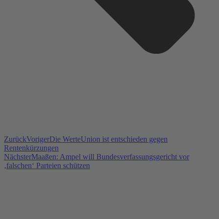
Zurück
Voriger
Die WerteUnion ist entschieden gegen
Rentenkürzungen
Nächster
Maaßen: Ampel will Bundesverfassungsgericht vor
‚falschen‘ Parteien schützen