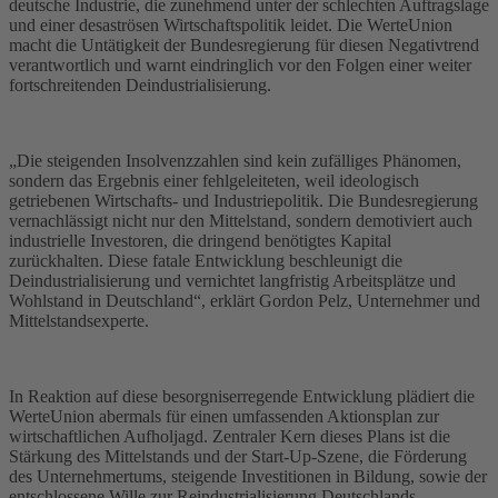
deutsche Industrie, die zunehmend unter der schlechten Auftragslage
und einer desaströsen Wirtschaftspolitik leidet. Die WerteUnion
macht die Untätigkeit der Bundesregierung für diesen Negativtrend
verantwortlich und warnt eindringlich vor den Folgen einer weiter
fortschreitenden Deindustrialisierung.
„Die steigenden Insolvenzzahlen sind kein zufälliges Phänomen,
sondern das Ergebnis einer fehlgeleiteten, weil ideologisch
getriebenen Wirtschafts- und Industriepolitik. Die Bundesregierung
vernachlässigt nicht nur den Mittelstand, sondern demotiviert auch
industrielle Investoren, die dringend benötigtes Kapital
zurückhalten. Diese fatale Entwicklung beschleunigt die
Deindustrialisierung und vernichtet langfristig Arbeitsplätze und
Wohlstand in Deutschland“, erklärt Gordon Pelz, Unternehmer und
Mittelstandsexperte.
In Reaktion auf diese besorgniserregende Entwicklung plädiert die
WerteUnion abermals für einen umfassenden Aktionsplan zur
wirtschaftlichen Aufholjagd. Zentraler Kern dieses Plans ist die
Stärkung des Mittelstands und der Start-Up-Szene, die Förderung
des Unternehmertums, steigende Investitionen in Bildung, sowie der
entschlossene Wille zur Reindustrialisierung Deutschlands.