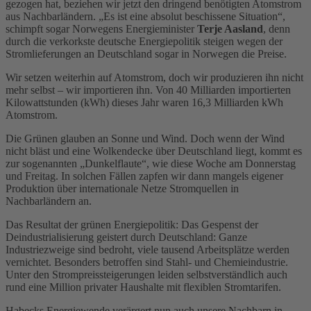
gezogen hat, beziehen wir jetzt den dringend benötigten Atomstrom
aus Nachbarländern. „Es ist eine absolut beschissene Situation“,
schimpft sogar Norwegens Energieminister
Terje Aasland
, denn
durch die verkorkste deutsche Energiepolitik steigen wegen der
Stromlieferungen an Deutschland sogar in Norwegen die Preise.
Wir setzen weiterhin auf Atomstrom, doch wir produzieren ihn nicht
mehr selbst – wir importieren ihn. Von 40 Milliarden importierten
Kilowattstunden (kWh) dieses Jahr waren 16,3 Milliarden kWh
Atomstrom.
Die Grünen glauben an Sonne und Wind. Doch wenn der Wind
nicht bläst und eine Wolkendecke über Deutschland liegt, kommt es
zur sogenannten „Dunkelflaute“, wie diese Woche am Donnerstag
und Freitag. In solchen Fällen zapfen wir dann mangels eigener
Produktion über internationale Netze Stromquellen in
Nachbarländern an.
Das Resultat der grünen Energiepolitik: Das Gespenst der
Deindustrialisierung geistert durch Deutschland: Ganze
Industriezweige sind bedroht, viele tausend Arbeitsplätze werden
vernichtet. Besonders betroffen sind Stahl- und Chemieindustrie.
Unter den Strompreissteigerungen leiden selbstverständlich auch
rund eine Million privater Haushalte mit flexiblen Stromtarifen.
Habecks Energiewende verärgert nun auch unsere Nachbarn in