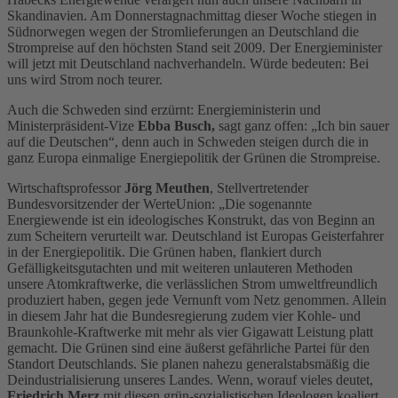
Skandinavien. Am Donnerstagnachmittag dieser Woche stiegen in
Südnorwegen wegen der Stromlieferungen an Deutschland die
Strompreise auf den höchsten Stand seit 2009. Der Energieminister
will jetzt mit Deutschland nachverhandeln. Würde bedeuten: Bei
uns wird Strom noch teurer.
Auch die Schweden sind erzürnt: Energieministerin und
Ministerpräsident-Vize
Ebba Busch,
sagt ganz offen: „Ich bin sauer
auf die Deutschen“, denn auch in Schweden steigen durch die in
ganz Europa einmalige Energiepolitik der Grünen die Strompreise.
Wirtschaftsprofessor
Jörg Meuthen
, Stellvertretender
Bundesvorsitzender der WerteUnion: „Die sogenannte
Energiewende ist ein ideologisches Konstrukt, das von Beginn an
zum Scheitern verurteilt war. Deutschland ist Europas Geisterfahrer
in der Energiepolitik. Die Grünen haben, flankiert durch
Gefälligkeitsgutachten und mit weiteren unlauteren Methoden
unsere Atomkraftwerke, die verlässlichen Strom umweltfreundlich
produziert haben, gegen jede Vernunft vom Netz genommen. Allein
in diesem Jahr hat die Bundesregierung zudem vier Kohle- und
Braunkohle-Kraftwerke mit mehr als vier Gigawatt Leistung platt
gemacht. Die Grünen sind eine äußerst gefährliche Partei für den
Standort Deutschlands. Sie planen nahezu generalstabsmäßig die
Deindustrialisierung unseres Landes. Wenn, worauf vieles deutet,
Friedrich Merz
mit diesen grün-sozialistischen Ideologen koaliert,