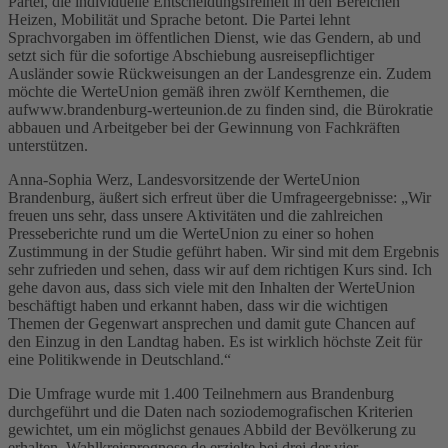
Partei, die individuelle Entscheidungsfreiheit in den Bereichen
Heizen, Mobilität und Sprache betont. Die Partei lehnt
Sprachvorgaben im öffentlichen Dienst, wie das Gendern, ab und
setzt sich für die sofortige Abschiebung ausreisepflichtiger
Ausländer sowie Rückweisungen an der Landesgrenze ein. Zudem
möchte die WerteUnion gemäß ihren zwölf Kernthemen, die
aufwww.brandenburg-werteunion.de zu finden sind, die Bürokratie
abbauen und Arbeitgeber bei der Gewinnung von Fachkräften
unterstützen.
Anna-Sophia Werz, Landesvorsitzende der WerteUnion
Brandenburg, äußert sich erfreut über die Umfrageergebnisse: „Wir
freuen uns sehr, dass unsere Aktivitäten und die zahlreichen
Presseberichte rund um die WerteUnion zu einer so hohen
Zustimmung in der Studie geführt haben. Wir sind mit dem Ergebnis
sehr zufrieden und sehen, dass wir auf dem richtigen Kurs sind. Ich
gehe davon aus, dass sich viele mit den Inhalten der WerteUnion
beschäftigt haben und erkannt haben, dass wir die wichtigen
Themen der Gegenwart ansprechen und damit gute Chancen auf
den Einzug in den Landtag haben. Es ist wirklich höchste Zeit für
eine Politikwende in Deutschland.“
Die Umfrage wurde mit 1.400 Teilnehmern aus Brandenburg
durchgeführt und die Daten nach soziodemografischen Kriterien
gewichtet, um ein möglichst genaues Abbild der Bevölkerung zu
erhalten. Wahlkreisprognose.de erzielte bei drei der vier