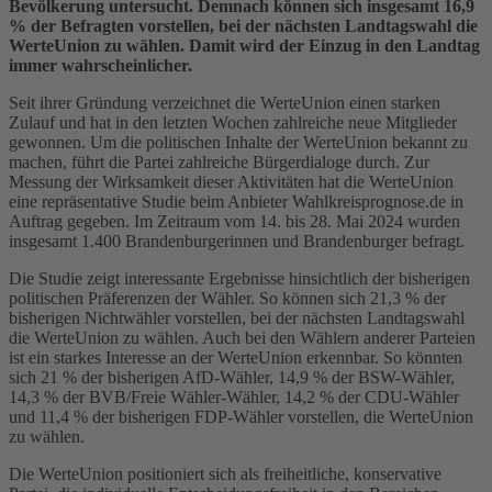
Bevölkerung untersucht. Demnach können sich insgesamt 16,9
% der Befragten vorstellen, bei der nächsten Landtagswahl die
WerteUnion zu wählen. Damit wird der Einzug in den Landtag
immer wahrscheinlicher.
Seit ihrer Gründung verzeichnet die WerteUnion einen starken
Zulauf und hat in den letzten Wochen zahlreiche neue Mitglieder
gewonnen. Um die politischen Inhalte der WerteUnion bekannt zu
machen, führt die Partei zahlreiche Bürgerdialoge durch. Zur
Messung der Wirksamkeit dieser Aktivitäten hat die WerteUnion
eine repräsentative Studie beim Anbieter Wahlkreisprognose.de in
Auftrag gegeben. Im Zeitraum vom 14. bis 28. Mai 2024 wurden
insgesamt 1.400 Brandenburgerinnen und Brandenburger befragt.
Die Studie zeigt interessante Ergebnisse hinsichtlich der bisherigen
politischen Präferenzen der Wähler. So können sich 21,3 % der
bisherigen Nichtwähler vorstellen, bei der nächsten Landtagswahl
die WerteUnion zu wählen. Auch bei den Wählern anderer Parteien
ist ein starkes Interesse an der WerteUnion erkennbar. So könnten
sich 21 % der bisherigen AfD-Wähler, 14,9 % der BSW-Wähler,
14,3 % der BVB/Freie Wähler-Wähler, 14,2 % der CDU-Wähler
und 11,4 % der bisherigen FDP-Wähler vorstellen, die WerteUnion
zu wählen.
Die WerteUnion positioniert sich als freiheitliche, konservative